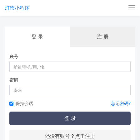
灯饰小程序
Tog
nav
登 录
注 册
账号
密码
保持会话
忘记密码?
登 录
还没有账号？点击注册